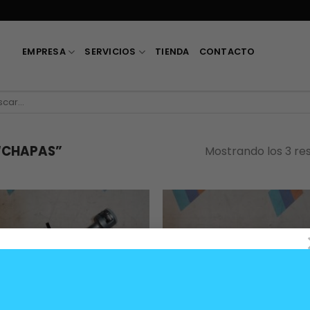
EMPRESA
SERVICIOS
TIENDA
CONTACTO
car
“CHAPAS”
Mostrando los 3 re