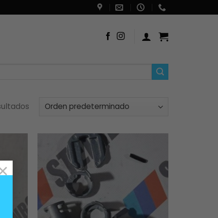
sultados
×