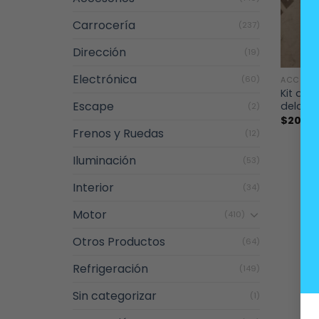
Carrocería
(237)
Dirección
(19)
+
Electrónica
(60)
ACCESO
Kit de 
Escape
delante
(2)
$
20.0
Frenos y Ruedas
(12)
Iluminación
(53)
Interior
(34)
Motor
(410)
Otros Productos
(64)
Refrigeración
(149)
Sin categorizar
(1)