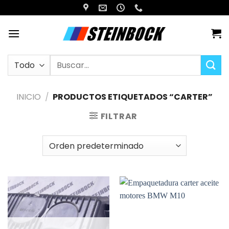
Saltar
al
contenido
Buscar
por:
INICIO
/
PRODUCTOS ETIQUETADOS “CARTER”
FILTRAR