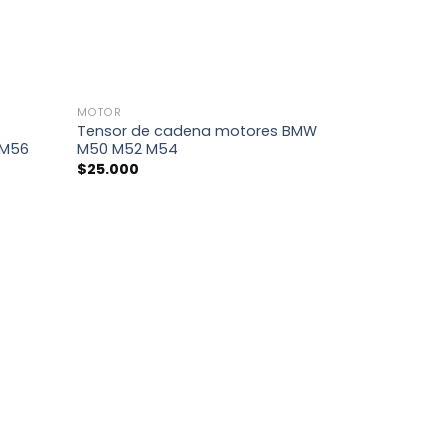
+
MOTOR
Tensor de cadena motores BMW
 M56
M50 M52 M54
$
25.000