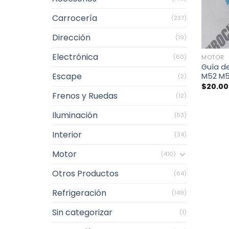
Carrocería
(237)
Dirección
(19)
+
Electrónica
(60)
MOTOR
Guía d
Escape
M52 M
(2)
$
20.0
Frenos y Ruedas
(12)
Iluminación
(53)
Interior
(34)
Motor
(410)
Otros Productos
(64)
Refrigeración
(149)
Sin categorizar
(1)