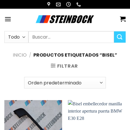
Saltar
al
contenido
Buscar
por:
INICIO
/
PRODUCTOS ETIQUETADOS “BISEL”
FILTRAR