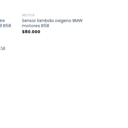
+
MOTOR
ire
Sensor lambda oxigeno BMW
8 B58
motores B58
$
80.000