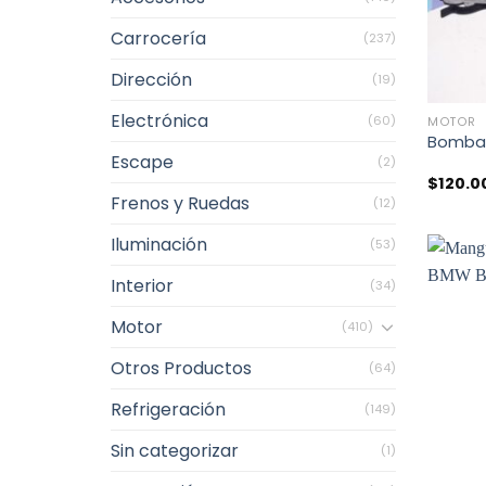
Carrocería
(237)
Dirección
(19)
+
Electrónica
(60)
MOTOR
Bomba 
Escape
(2)
$
120.0
Frenos y Ruedas
(12)
Iluminación
(53)
Interior
(34)
Motor
(410)
Otros Productos
(64)
Refrigeración
(149)
Sin categorizar
(1)