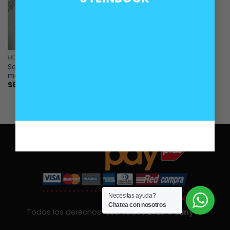
MOTOR
Sensor de nivel de aceite
motor BMW H
$
60.000
Necesitas ayuda?
Chatea con nosotros
Todos los derechos reservados 2026 ©
Lanyon