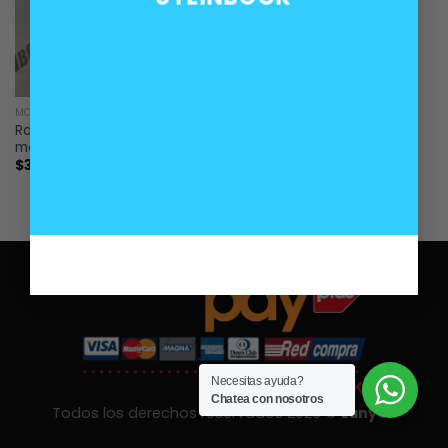
MOTOR
Racor conector lateral agua
motores BMW B37 B37B B38
$
30.000
Necesitas ayuda?
Chatea con nosotros
Todos los derechos reservados 2026 ©
Lanyon