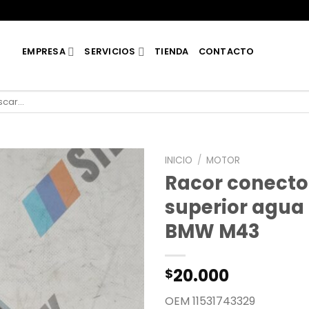
EMPRESA
SERVICIOS
TIENDA
CONTACTO
car
INICIO
/
MOTOR
Racor conector
superior agua
BMW M43
20.000
$
OEM 11531743329