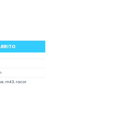
perior agua motores BMW M43 cantidad
ARRITO
n
he
,
m43
,
racor