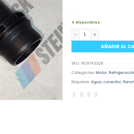
.
4 disponibles
Racor conector lateral su
AÑADIR AL C
SKU:
11531743329
Categorías:
Motor
,
Refrigeració
Etiquetas:
Agua
,
conector
,
flanc