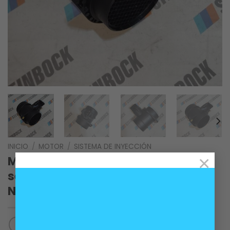
INICIO
/
MOTOR
/
SISTEMA DE INYECCIÓN
×
Medidor de flujo másico de aire
sensor MAF motores BMW N40 N42
N43 N45 N46