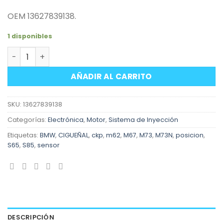
OEM 13627839138.
1 disponibles
Sensor impulsos CKP motores BMW M62 y otros cantidad
AÑADIR AL CARRITO
SKU:
13627839138
Categorías:
Electrónica
,
Motor
,
Sistema de Inyección
Etiquetas:
BMW
,
CIGUEÑAL
,
ckp
,
m62
,
M67
,
M73
,
M73N
,
posicion
,
S65
,
S85
,
sensor
DESCRIPCIÓN