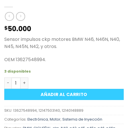
50.000
$
Sensor impulsos ckp motores BMW N46, N46N, N40,
N45, N45N, N42, y otros.
OEM 13627548994.
3 disponibles
Sensor impulsos CKP motores 4L N4X BMW cantidad
AÑADIR AL CARRITO
SKU:
13627548994, 12147503140, 12140148889
Categorías:
Electrónica
,
Motor
,
Sistema de Inyección