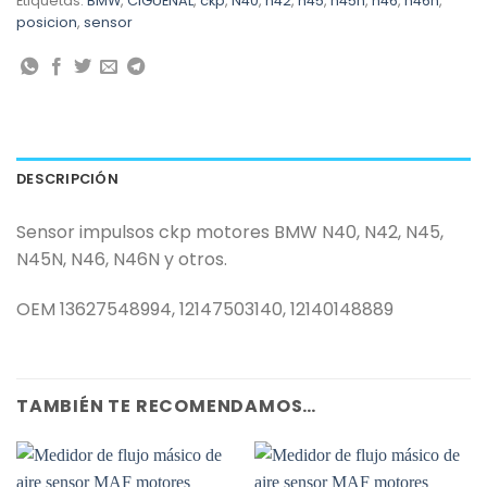
Etiquetas:
BMW
,
CIGUEÑAL
,
ckp
,
N40
,
n42
,
n45
,
n45n
,
n46
,
n46n
,
posicion
,
sensor
DESCRIPCIÓN
Sensor impulsos ckp motores BMW N40, N42, N45,
N45N, N46, N46N y otros.
OEM 13627548994, 12147503140, 12140148889
TAMBIÉN TE RECOMENDAMOS…