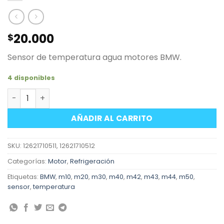
20.000
$
Sensor de temperatura agua motores BMW.
4 disponibles
Sensor de temperatura agua motores BMW enchufe caf
AÑADIR AL CARRITO
SKU:
12621710511, 12621710512
Categorías:
Motor
,
Refrigeración
Etiquetas:
BMW
,
m10
,
m20
,
m30
,
m40
,
m42
,
m43
,
m44
,
m50
,
sensor
,
temperatura