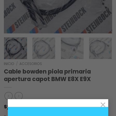
INICIO
/
ACCESORIOS
Cable bowden piola primaria
apertura capot BMW E8X E9X
×
25.000
$