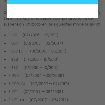
DESCRIPCIÓN
Cable bowden (piola primaria) apertura capot BMW
Serie 1, 3 y X1, tramo desde cabina hasta torre de
suspensión. Utilizado en los siguientes modelos BMW:
1′ E81 (02/2006 — 12/2011)
1′ E87 (02/2003 — 02/2007)
1′ E87 LCI (01/2006 — 06/2011)
1′ E88 (11/2006 — 10/2013)
1′ E82 (11/2006 — 10/2013)
3′ E90 (02/2004 — 09/2008)
3′ E90 LCI (07/2007 — 02/2012)
3′ E91 (02/2004 — 08/2008)
3′ E91 LCI (07/2007 — 05/2012)