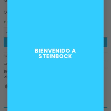
Sección desde cabina hasta torre de suspensión.
OEM 51237201904
2 disponibles
Cable bowden piola primaria apertura capot BMW E8X E
AÑADIR AL CARRITO
BIENVENIDO A
STEINBOCK
SKU:
51237201904
Categorías:
Accesorios
,
Carrocería
Etiquetas:
bowden
,
cable bowden
,
capot
,
e81
,
e87
,
e90
,
e92
,
piola