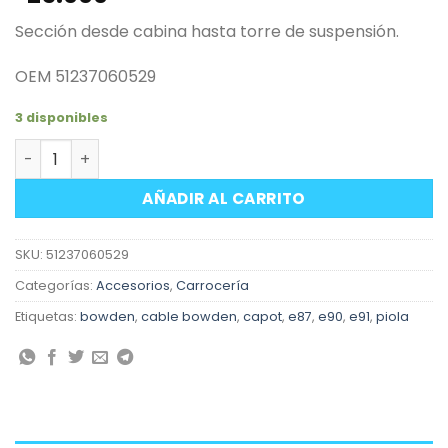
Sección desde cabina hasta torre de suspensión.
OEM 51237060529
3 disponibles
Cable bowden piola primaria apertura capot BMW E87 E9
AÑADIR AL CARRITO
SKU:
51237060529
Categorías:
Accesorios
,
Carrocería
Etiquetas:
bowden
,
cable bowden
,
capot
,
e87
,
e90
,
e91
,
piola