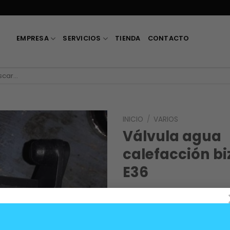
EMPRESA
SERVICIOS
TIENDA
CONTACTO
car
INICIO
/
VARIOS
Válvula agua
calefacción b
E36
140.000
$
Sirve para todos los mod