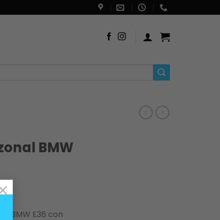
izonal BMW
×
elos BMW E36 con