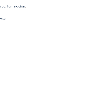
nica
,
Iluminación
,
witch