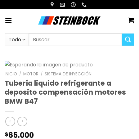
Saltar
al
contenido
Buscar
por:
INICIO
/
MOTOR
/
SISTEMA DE INYECCIÓN
Tubería liquido refrigerante a
deposito compensación motores
BMW B47
65.000
$