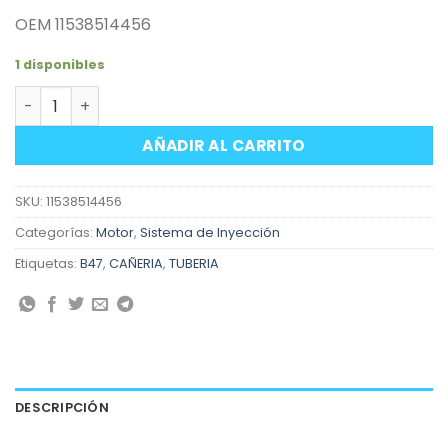
OEM 11538514456
1 disponibles
Tubería liquido refrigerante a deposito compensación
AÑADIR AL CARRITO
SKU:
11538514456
Categorías:
Motor
,
Sistema de Inyección
Etiquetas:
B47
,
CAÑERIA
,
TUBERIA
DESCRIPCIÓN