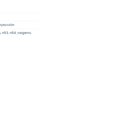
nyección
n
,
n53
,
n54
,
oxigeno
,