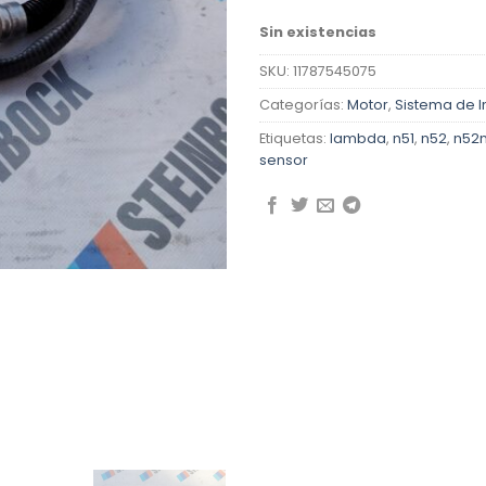
Sin existencias
SKU:
11787545075
Categorías:
Motor
,
Sistema de I
Etiquetas:
lambda
,
n51
,
n52
,
n52
sensor