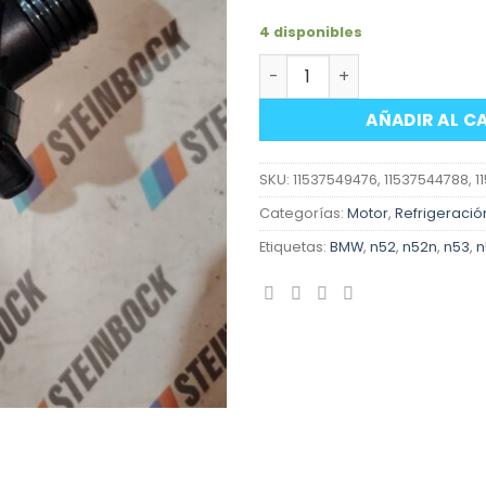
4 disponibles
Termostato motores BMW N
AÑADIR AL C
SKU:
11537549476, 11537544788, 
Categorías:
Motor
,
Refrigeració
Etiquetas:
BMW
,
n52
,
n52n
,
n53
,
n