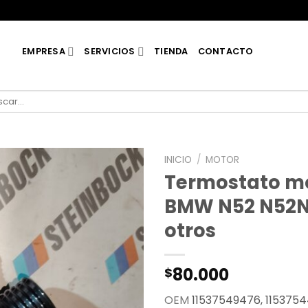
EMPRESA
SERVICIOS
TIENDA
CONTACTO
car
INICIO
/
MOTOR
Termostato m
BMW N52 N52N
otros
80.000
$
OEM
11537549476, 115375