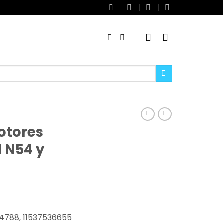
otores
 N54 y
44788, 11537536655