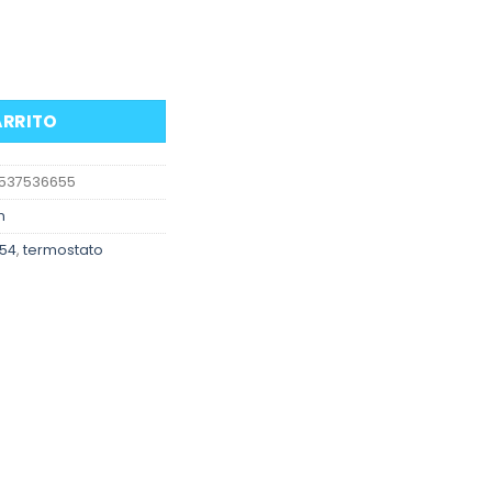
52 N52N N54 y otros cantidad
ARRITO
11537536655
n
54
,
termostato