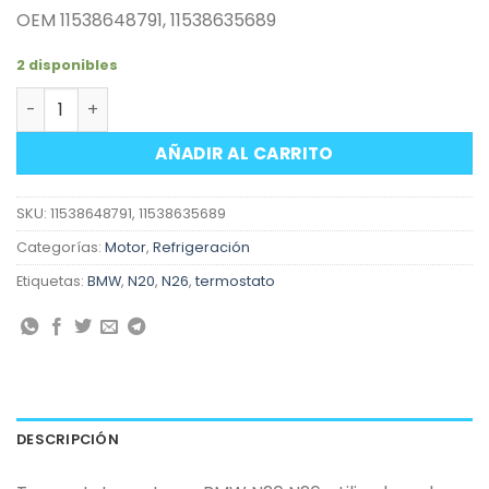
OEM 11538648791, 11538635689
2 disponibles
Termostato motores BMW N20 N26 cantidad
AÑADIR AL CARRITO
SKU:
11538648791, 11538635689
Categorías:
Motor
,
Refrigeración
Etiquetas:
BMW
,
N20
,
N26
,
termostato
DESCRIPCIÓN