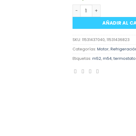
Termostato motores BMW 
AÑADIR AL C
SKU:
11531437040, 11531436823
Categorías:
Motor
,
Refrigeració
Etiquetas:
m52
,
m54
,
termostato