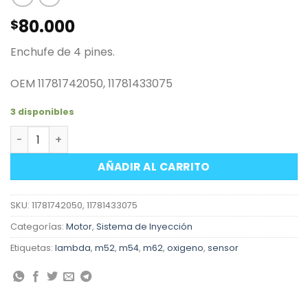
80.000
$
Enchufe de 4 pines.
OEM
11781742050, 11781433075
3 disponibles
Sensor lambda oxigeno BMW motores M52 M54 M62 y otr
AÑADIR AL CARRITO
SKU:
11781742050, 11781433075
Categorías:
Motor
,
Sistema de Inyección
Etiquetas:
lambda
,
m52
,
m54
,
m62
,
oxigeno
,
sensor