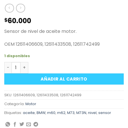
60.000
$
Sensor de nivel de aceite motor.
OEM 12611406609, 12611433508, 12611742499
1 disponibles
Sensor de nivel de aceite motor BMW D cantidad
AÑADIR AL CARRITO
SKU:
12611406609, 12611433508, 12611742499
Categoría:
Motor
Etiquetas:
aceite
,
BMW
,
m60
,
m62
,
M73
,
M73N
,
nivel
,
sensor