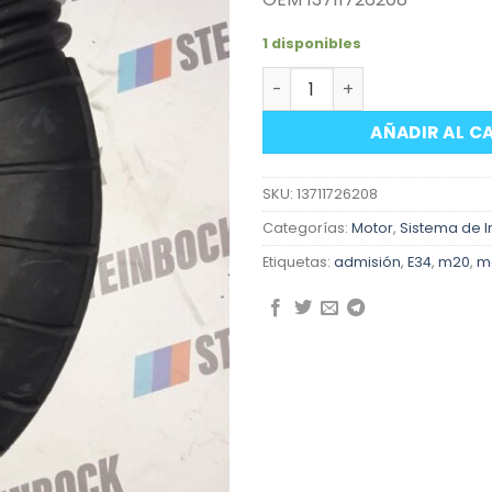
1 disponibles
Manga admisión aire moto
AÑADIR AL C
SKU:
13711726208
Categorías:
Motor
,
Sistema de I
Etiquetas:
admisión
,
E34
,
m20
,
m