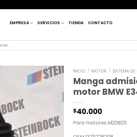
EMPRESA
SERVICIOS
TIENDA
CONTACTO
car
INICIO
/
MOTOR
/
SISTEMA DE
Manga admisió
motor BMW E3
40.000
$
Para motores M20B25.
OEM 13711726208