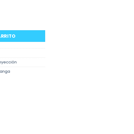
r BMW E34 M20B25 cantidad
ARRITO
nyección
anga