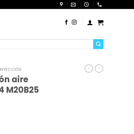
 INYECCIÓN
n aire
4 M20B25