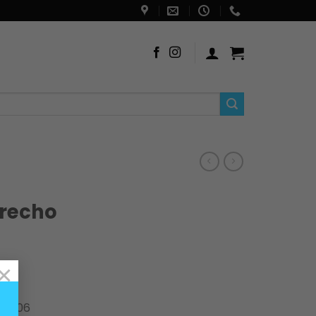
erecho
×
90906