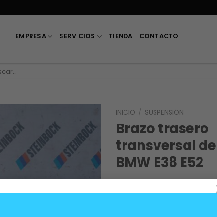
EMPRESA
SERVICIOS
TIENDA
CONTACTO
car
INICIO
/
SUSPENSIÓN
Brazo trasero
transversal d
BMW E38 E52
75.000
$
OEM 33326770060, 333210