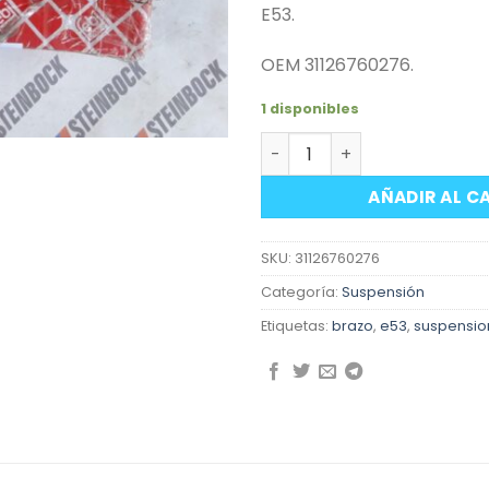
E53.
OEM 31126760276.
1 disponibles
Brazo suspensión delanter
AÑADIR AL C
SKU:
31126760276
Categoría:
Suspensión
Etiquetas:
brazo
,
e53
,
suspensio