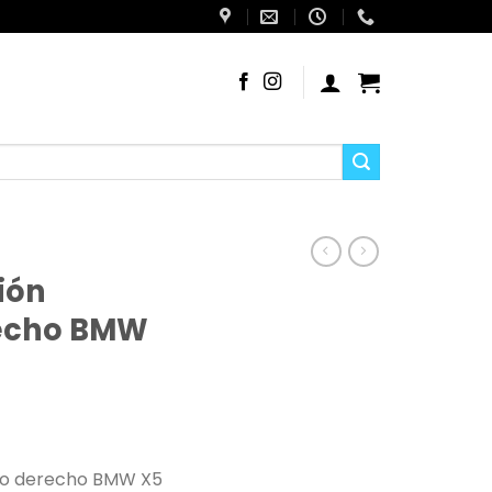
ión
recho BMW
ro derecho BMW X5