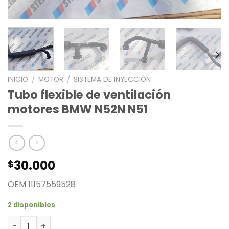
INICIO
/
MOTOR
/
SISTEMA DE INYECCIÓN
Tubo flexible de ventilación
motores BMW N52N N51
30.000
$
OEM 11157559528
2 disponibles
Tubo flexible de ventilación motores BMW N52N N51 can