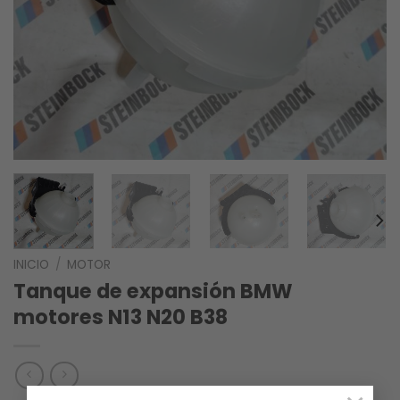
INICIO
/
MOTOR
Tanque de expansión BMW
motores N13 N20 B38