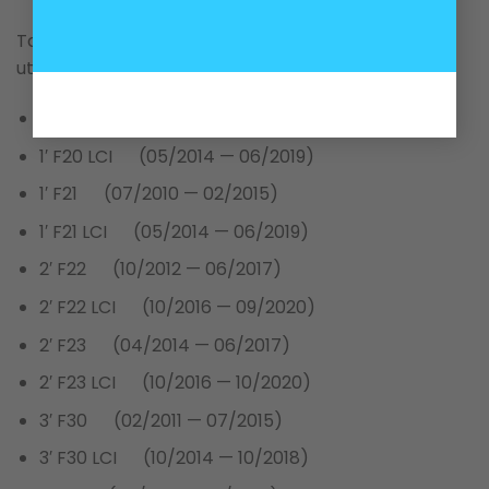
Tanque de expansión BMW motores N13 N20 B38,
utilizado en los siguientes modelos:
1′ F20 (07/2010 — 02/2015)
1′ F20 LCI (05/2014 — 06/2019)
1′ F21 (07/2010 — 02/2015)
1′ F21 LCI (05/2014 — 06/2019)
2′ F22 (10/2012 — 06/2017)
2′ F22 LCI (10/2016 — 09/2020)
2′ F23 (04/2014 — 06/2017)
2′ F23 LCI (10/2016 — 10/2020)
3′ F30 (02/2011 — 07/2015)
3′ F30 LCI (10/2014 — 10/2018)