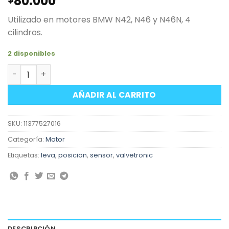
80.000
Utilizado en motores BMW N42, N46 y N46N, 4
cilindros.
2 disponibles
Sensor posición eje excéntrico valvetronic motores 4L 
AÑADIR AL CARRITO
SKU:
11377527016
Categoría:
Motor
Etiquetas:
leva
,
posicion
,
sensor
,
valvetronic
DESCRIPCIÓN