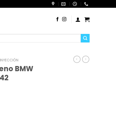
 INYECCIÓN
igeno BMW
M42