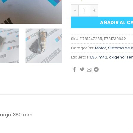
Sensor de oxigeno BMW E3
AÑADIR AL C
SKU:
11781247235, 11781739642
Categorías:
Motor
,
Sistema de I
Etiquetas:
E36
,
m42
,
oxigeno
,
se
Largo: 380 mm.