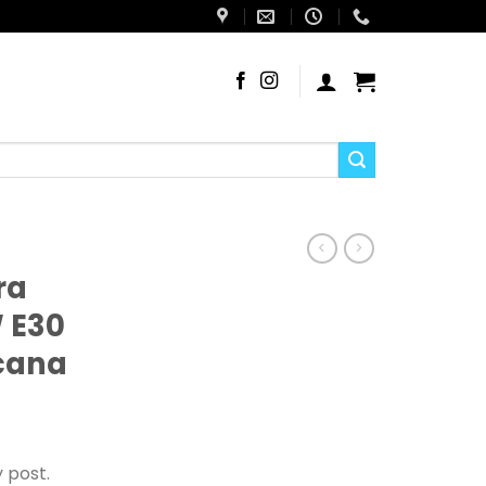
ra
 E30
cana
 post.