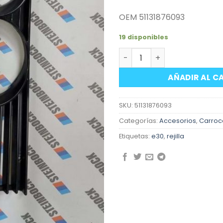
OEM 51131876093
19 disponibles
Rejilla delantera izquierd
AÑADIR AL C
SKU:
51131876093
Categorías:
Accesorios
,
Carroc
Etiquetas:
e30
,
rejilla