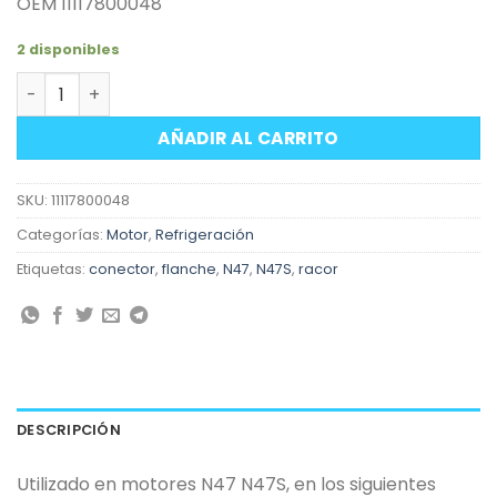
OEM 11117800048
2 disponibles
Racor conector agua motores BMW N47 N47S cantidad
AÑADIR AL CARRITO
SKU:
11117800048
Categorías:
Motor
,
Refrigeración
Etiquetas:
conector
,
flanche
,
N47
,
N47S
,
racor
DESCRIPCIÓN
Utilizado en motores N47 N47S, en los siguientes