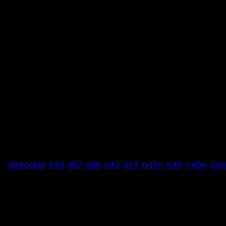
as:
direccion
,
E46
,
e87
,
e90
,
n42
,
n45
,
n45n
,
n46
,
n46n
,
pol