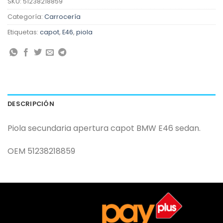
SKU:
51238218859
Categoría:
Carrocería
Etiquetas:
capot
,
E46
,
piola
DESCRIPCIÓN
Piola secundaria apertura capot BMW E46 sedan.
OEM 51238218859