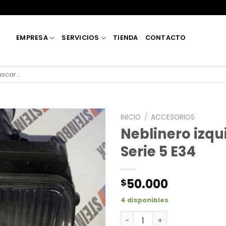
EMPRESA
SERVICIOS
TIENDA
CONTACTO
car
:
INICIO
/
ACCESORIOS
Neblinero izq
Serie 5 E34
50.000
$
4 disponibles
Neblinero izquierdo BMW Se