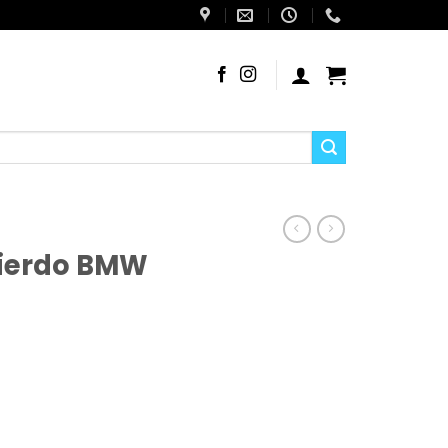
uierdo BMW
rie 5 E34 cantidad