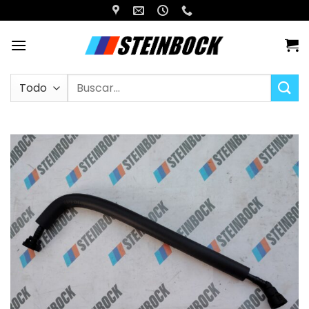
Saltar
al
contenido
Buscar
por: