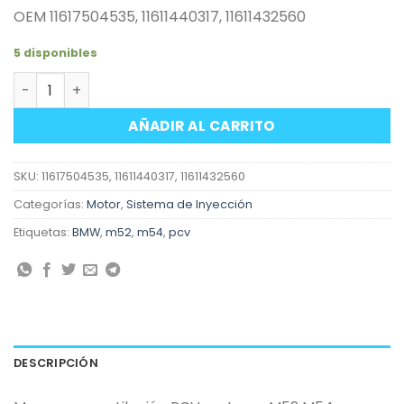
OEM 11617504535, 11611440317, 11611432560
5 disponibles
Manguera ventilación PCV carter Motores BMW M52 M54
AÑADIR AL CARRITO
SKU:
11617504535, 11611440317, 11611432560
Categorías:
Motor
,
Sistema de Inyección
Etiquetas:
BMW
,
m52
,
m54
,
pcv
DESCRIPCIÓN