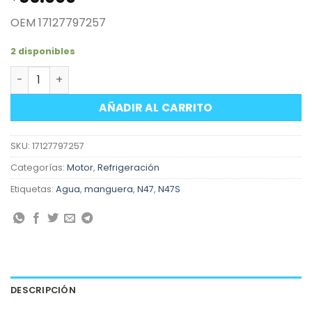
OEM 17127797257
2 disponibles
Manguera superior radiador a culata motores BMW N47
AÑADIR AL CARRITO
SKU:
17127797257
Categorías:
Motor
,
Refrigeración
Etiquetas:
Agua
,
manguera
,
N47
,
N47S
DESCRIPCIÓN