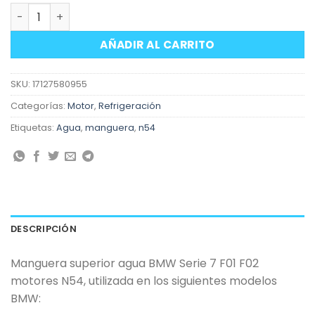
Manguera superior agua BMW serie 7 F01 F02 motores N
AÑADIR AL CARRITO
SKU:
17127580955
Categorías:
Motor
,
Refrigeración
Etiquetas:
Agua
,
manguera
,
n54
DESCRIPCIÓN
Manguera superior agua BMW Serie 7 F01 F02
motores N54, utilizada en los siguientes modelos
BMW: