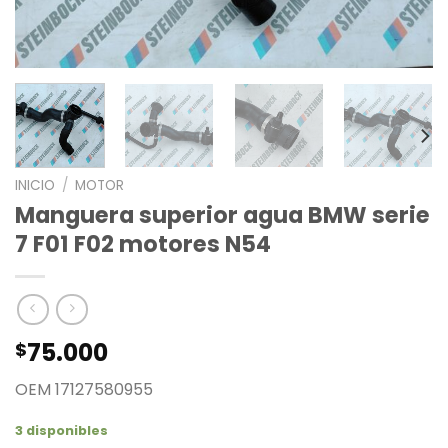
INICIO
/
MOTOR
Manguera superior agua BMW serie
7 F01 F02 motores N54
75.000
$
OEM 17127580955
3 disponibles