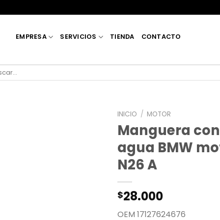
EMPRESA
SERVICIOS
TIENDA
CONTACTO
car
INICIO
/
MOTOR
Manguera con
agua BMW mot
N26 A
28.000
$
OEM 17127624676