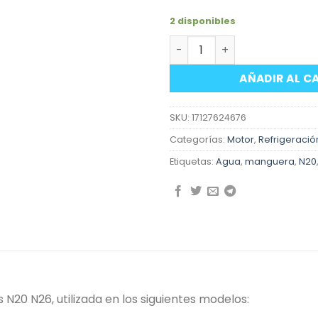
2 disponibles
Manguera conectora agua 
AÑADIR AL C
SKU:
17127624676
Categorías:
Motor
,
Refrigeració
Etiquetas:
Agua
,
manguera
,
N20
0 N26, utilizada en los siguientes modelos: