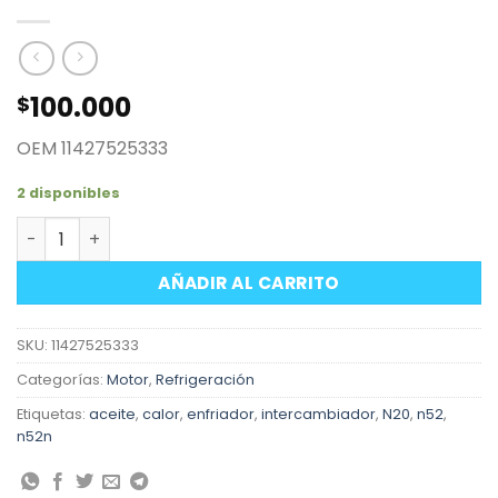
100.000
$
OEM 11427525333
2 disponibles
Intercambiador de calor enfriador aceite motor BMW m
AÑADIR AL CARRITO
SKU:
11427525333
Categorías:
Motor
,
Refrigeración
Etiquetas:
aceite
,
calor
,
enfriador
,
intercambiador
,
N20
,
n52
,
n52n