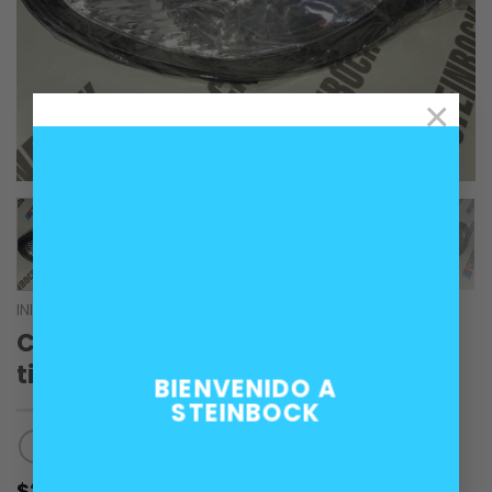
×
INICIO
/
CARROCERÍA
Corner viraje derecho sedan post
titanio BMW E46
BIENVENIDO A
STEINBOCK
$