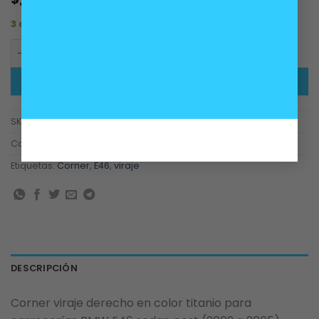
35.000
3 disponibles
Corner viraje derecho sedan post titanio BMW E46 cant
AÑADIR AL CARRITO
SKU:
63137165852, 63136915376
Categorías:
Carrocería
,
Iluminación
Etiquetas:
Corner
,
E46
,
viraje
DESCRIPCIÓN
Corner viraje derecho en color titanio para