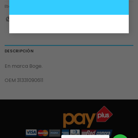
Etiquetas:
cazoleta
,
e38
DESCRIPCIÓN
En marca Boge.
OEM 31331090611