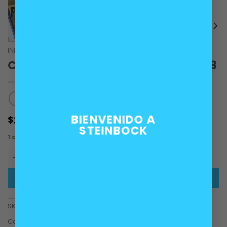
INICIO
/
SUSPENSIÓN
Cazoleta delantera BMW Serie 7 E38
BIENVENIDO A
30.000
$
STEINBOCK
1 disponibles
Cazoleta delantera BMW Serie 7 E38 cantidad
AÑADIR AL CARRITO
SKU:
31331090611
Categoría:
Suspensión