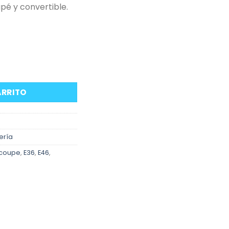
pé y convertible.
uerta BMW E36 y E46 Coupe y Cabrio cantidad
ARRITO
ería
coupe
,
E36
,
E46
,