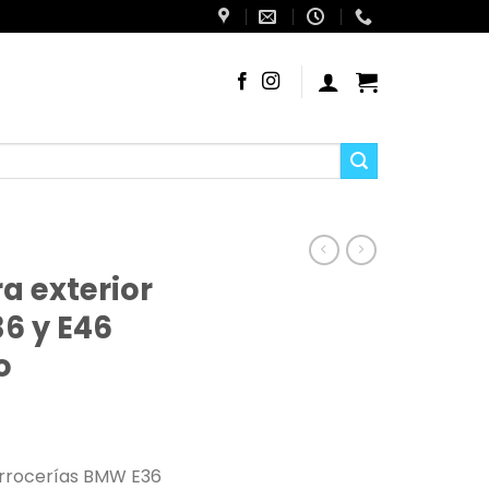
a exterior
6 y E46
o
carrocerías BMW E36