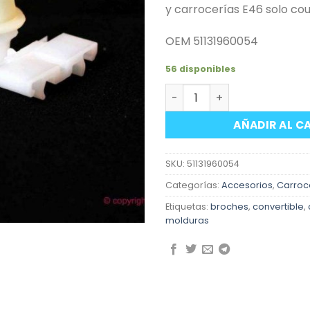
y carrocerías E46 solo cou
OEM 51131960054
56 disponibles
Broche moldura exterior p
AÑADIR AL C
SKU:
51131960054
Categorías:
Accesorios
,
Carroc
Etiquetas:
broches
,
convertible
,
molduras