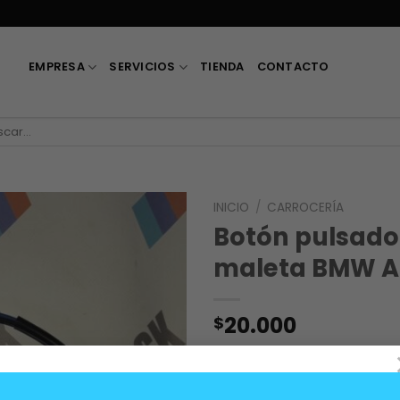
EMPRESA
SERVICIOS
TIENDA
CONTACTO
car
INICIO
/
CARROCERÍA
Botón pulsado
maleta BMW A
20.000
$
Para carrocerías BMW E39,
OEM 51248168035