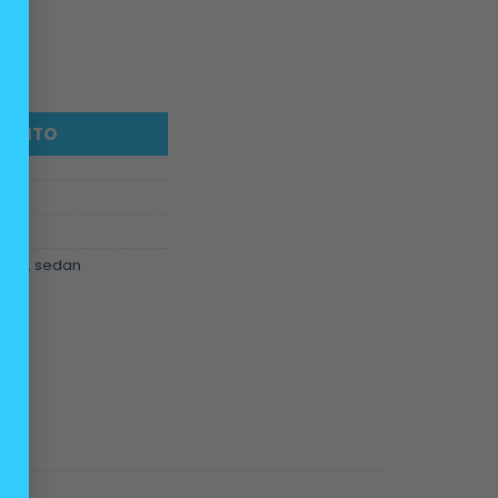
maleta BMW A cantidad
ARRITO
ería
iola
,
sedan