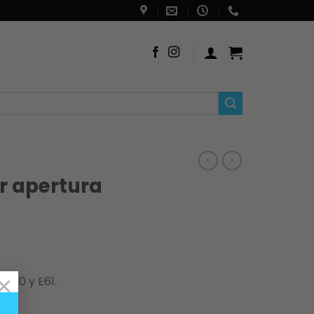
r apertura
×
 E60 y E61.