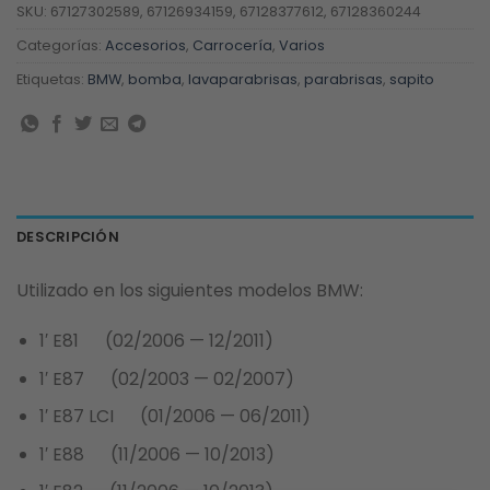
SKU:
67127302589, 67126934159, 67128377612, 67128360244
Categorías:
Accesorios
,
Carrocería
,
Varios
Etiquetas:
BMW
,
bomba
,
lavaparabrisas
,
parabrisas
,
sapito
DESCRIPCIÓN
Utilizado en los siguientes modelos BMW:
1′ E81 (02/2006 — 12/2011)
1′ E87 (02/2003 — 02/2007)
1′ E87 LCI (01/2006 — 06/2011)
1′ E88 (11/2006 — 10/2013)