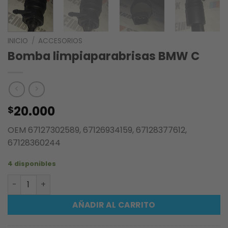
INICIO
/
ACCESORIOS
Bomba limpiaparabrisas BMW C
20.000
$
OEM 67127302589, 67126934159, 67128377612,
67128360244
4 disponibles
Bomba limpiaparabrisas BMW C cantidad
AÑADIR AL CARRITO