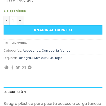
OEM 51171928197
6 disponibles
Bisagra de puerta tanque de combustible BMW E32 y E34
AÑADIR AL CARRITO
SKU:
51171928197
Categorías:
Accesorios
,
Carrocería
,
Varios
Etiquetas:
bisagra
,
BMW
,
e32
,
E34
,
tapa
DESCRIPCIÓN
Bisagra plástica para puerta acceso a carga tanque