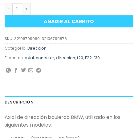
Axial de dirección izquierdo BMW F20 F22 F30 y otros B c
AÑADIR AL CARRITO
SKU:
32106799960, 32106799873
Categoría:
Dirección
Etiquetas:
axial
,
conector
,
direccion
,
f20
,
F22
,
f30
DESCRIPCIÓN
Axial de dirección izquierdo BMW, utilizado en los
siguientes modelos: