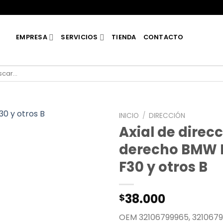
EMPRESA
SERVICIOS
TIENDA
CONTACTO
car
INICIO
/
DIRECCIÓN
Axial de direc
derecho BMW F
F30 y otros B
38.000
$
OEM 32106799965, 321067