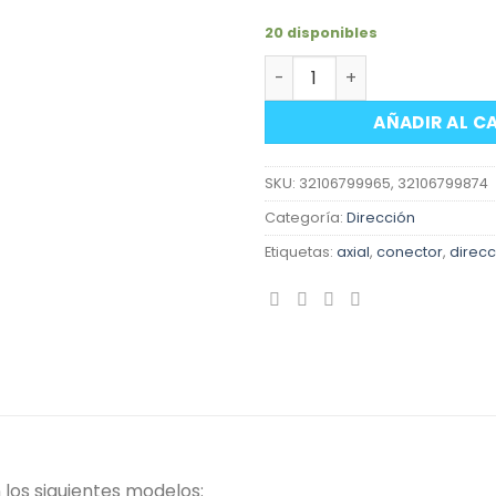
20 disponibles
Axial de dirección derecho
AÑADIR AL C
SKU:
32106799965, 32106799874
Categoría:
Dirección
Etiquetas:
axial
,
conector
,
direcc
 los siguientes modelos: