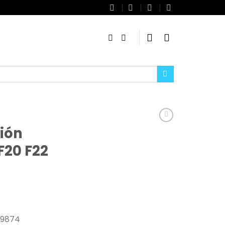
ción
20 F22
99874