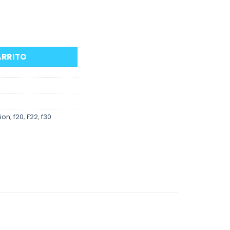
 BMW F20 F22 F30 y otros B cantidad
ARRITO
ion
,
f20
,
F22
,
f30