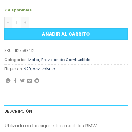
2 disponibles
Válvula PCV motores BMW N20 cantidad
AÑADIR AL CARRITO
SKU:
11127588412
Categorías:
Motor
,
Provisión de Combustible
Etiquetas:
N20
,
pcv
,
valvula
DESCRIPCIÓN
Utilizada en los siguientes modelos BMW: