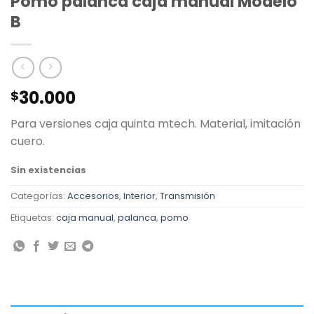
Pomo palanca caja manual Modelo
B
30.000
$
Para versiones caja quinta mtech. Material, imitación
cuero.
Sin existencias
Categorías:
Accesorios
,
Interior
,
Transmisión
Etiquetas:
caja manual
,
palanca
,
pomo